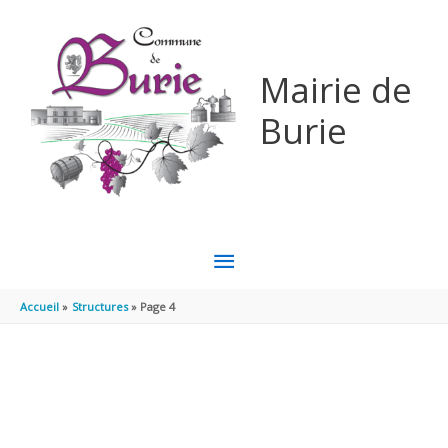
Aller au contenu
Aller au pied de page
Mairie de
Burie
MENU
PRINCIPAL
Accueil
Structures
Page 4