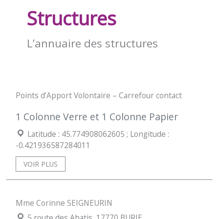
Structures
L’annuaire des structures
Points d’Apport Volontaire – Carrefour contact
1 Colonne Verre et 1 Colonne Papier
Coordonées géographiques :
Latitude : 45.774908062605 ; Longitude :
-0.421936587284011
VOIR PLUS
Mme Corinne SEIGNEURIN
Localisation :
5 route des Abatis, 17770 BURIE