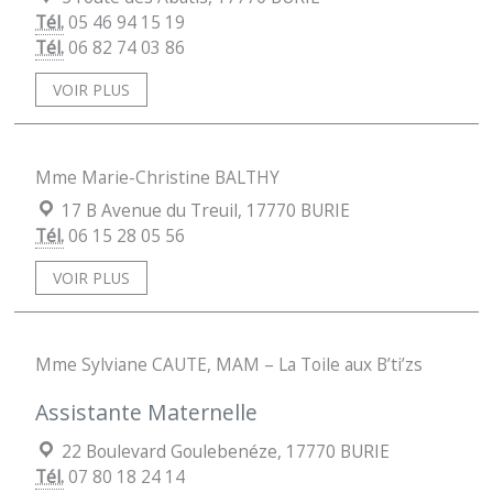
Tél.
05 46 94 15 19
Tél.
06 82 74 03 86
VOIR PLUS
Mme Marie-Christine BALTHY
Localisation :
17 B Avenue du Treuil, 17770 BURIE
Tél.
06 15 28 05 56
VOIR PLUS
Mme Sylviane CAUTE, MAM – La Toile aux B’ti’zs
Assistante Maternelle
Localisation :
22 Boulevard Goulebenéze, 17770 BURIE
Tél.
07 80 18 24 14