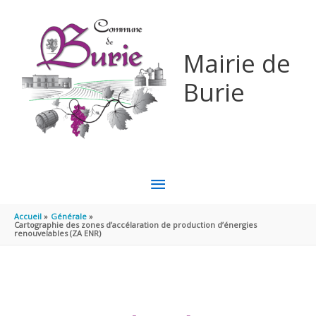
Aller au contenu
Aller au pied de page
Mairie de
Burie
MENU
PRINCIPAL
Accueil
Générale
Cartographie des zones d’accélaration de production d’énergies
renouvelables (ZA ENR)