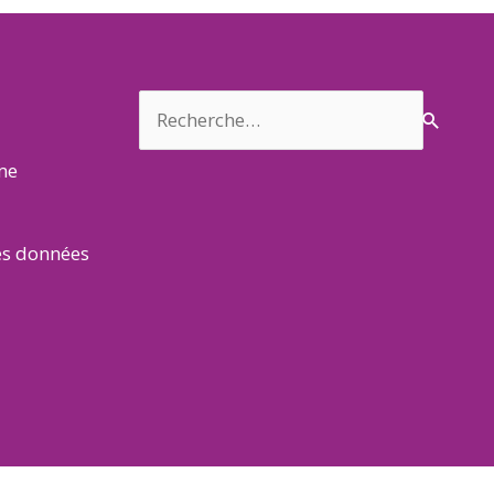
Rechercher :
rme
es données