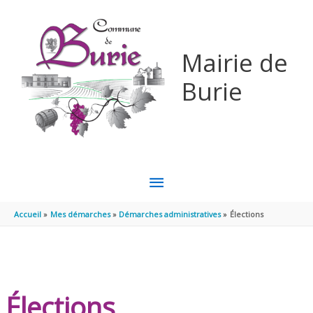
Aller au contenu
Aller au pied de page
Mairie de
Burie
MENU
PRINCIPAL
Accueil
Mes démarches
Démarches administratives
Élections
Élections