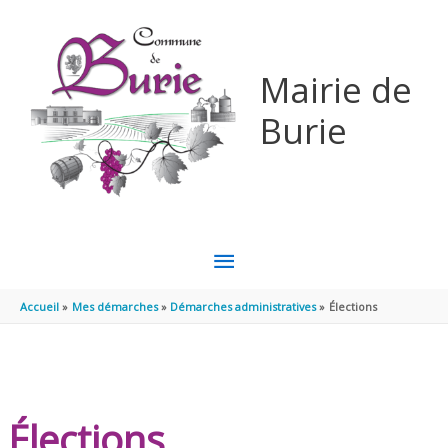
Aller au contenu
Aller au pied de page
Mairie de
Burie
MENU
PRINCIPAL
Accueil
Mes démarches
Démarches administratives
Élections
Élections