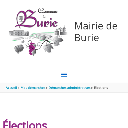
Aller au contenu
Aller au pied de page
Mairie de
Burie
MENU
PRINCIPAL
Accueil
Mes démarches
Démarches administratives
Élections
Élections