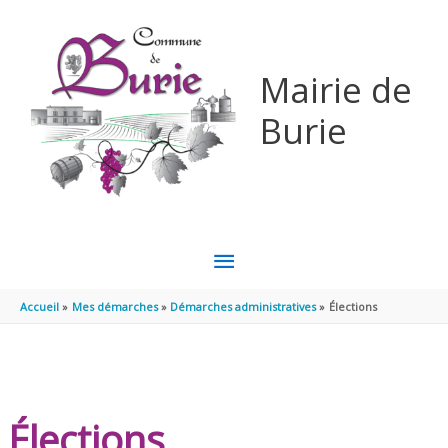
Aller au contenu
Aller au pied de page
Mairie de
Burie
MENU
PRINCIPAL
Accueil
Mes démarches
Démarches administratives
Élections
Élections