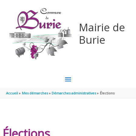
Aller au contenu
Aller au pied de page
Mairie de
Burie
MENU
PRINCIPAL
Accueil
Mes démarches
Démarches administratives
Élections
Élections