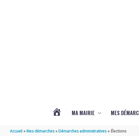
Aller au contenu
Aller au pied de page
MA MAIRIE
MES DÉMARC
ACTUALITÉS
Accueil
Mes démarches
Démarches administratives
Élections