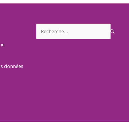
Rechercher :
rme
es données