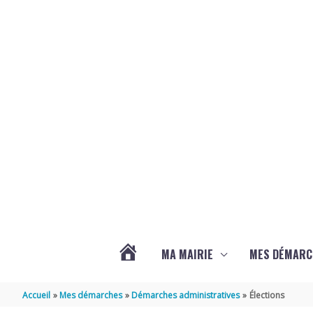
Aller au contenu
Aller au pied de page
MA MAIRIE
MES DÉMARC
ACTUALITÉS
Accueil
Mes démarches
Démarches administratives
Élections