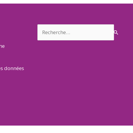
Rechercher :
rme
es données