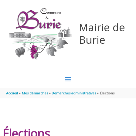
Aller au contenu
Aller au pied de page
Mairie de
Burie
MENU
PRINCIPAL
Accueil
Mes démarches
Démarches administratives
Élections
Élections