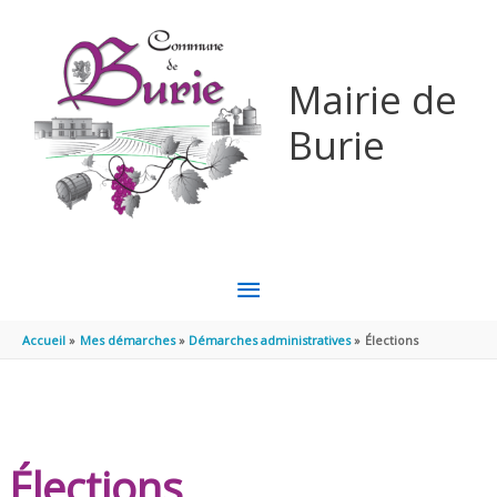
Aller au contenu
Aller au pied de page
Mairie de
Burie
MENU
PRINCIPAL
Accueil
Mes démarches
Démarches administratives
Élections
Élections