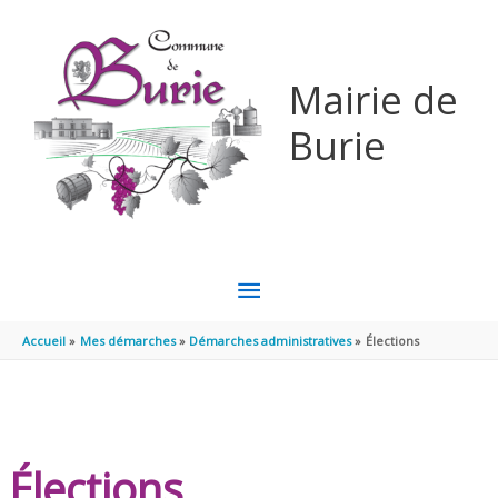
Aller au contenu
Aller au pied de page
Mairie de
Burie
MENU
PRINCIPAL
Accueil
Mes démarches
Démarches administratives
Élections
Élections