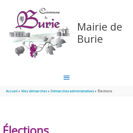
Aller au contenu
Aller au pied de page
Mairie de
Burie
MENU
PRINCIPAL
Accueil
Mes démarches
Démarches administratives
Élections
Élections