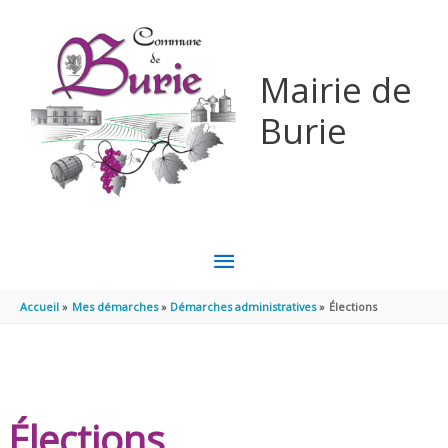
Aller au contenu
Aller au pied de page
Mairie de
Burie
MENU
PRINCIPAL
Accueil
Mes démarches
Démarches administratives
Élections
Élections