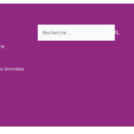
Rechercher :
rme
es données