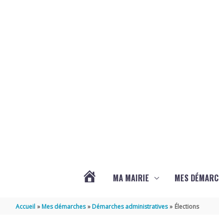
Aller au contenu
Aller au pied de page
MA MAIRIE
MES DÉMARC
ACTUALITÉS
Accueil
Mes démarches
Démarches administratives
Élections