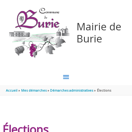
Aller au contenu
Aller au pied de page
Mairie de
Burie
MENU
PRINCIPAL
Accueil
Mes démarches
Démarches administratives
Élections
Élections