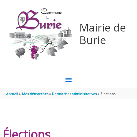
Aller au contenu
Aller au pied de page
Mairie de
Burie
MENU
PRINCIPAL
Accueil
Mes démarches
Démarches administratives
Élections
Élections