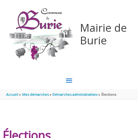
Aller au contenu
Aller au pied de page
Mairie de
Burie
MENU
PRINCIPAL
Accueil
Mes démarches
Démarches administratives
Élections
Élections