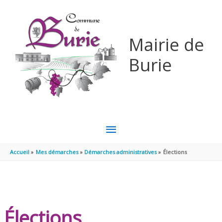
Aller au contenu
Aller au pied de page
Mairie de
Burie
MENU
PRINCIPAL
Accueil
Mes démarches
Démarches administratives
Élections
Élections