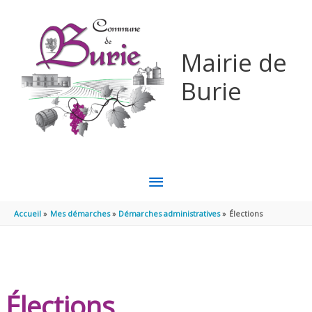
Aller au contenu
Aller au pied de page
Mairie de
Burie
MENU
PRINCIPAL
Accueil
Mes démarches
Démarches administratives
Élections
Élections