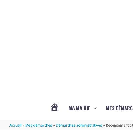
Aller au contenu
Aller au pied de page
MA MAIRIE
MES DÉMARC
ACTUALITÉS
Accueil
Mes démarches
Démarches administratives
Recensement cit