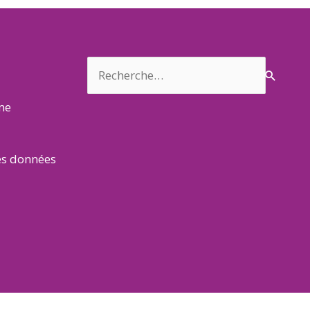
Rechercher :
rme
es données