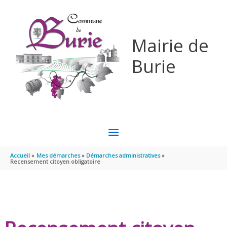
Aller au contenu
Aller au pied de page
Mairie de
Burie
MENU
PRINCIPAL
Accueil
Mes démarches
Démarches administratives
Recensement citoyen obligatoire