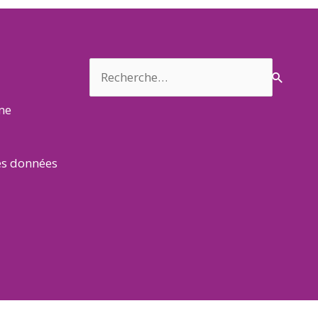
Rechercher :
rme
es données