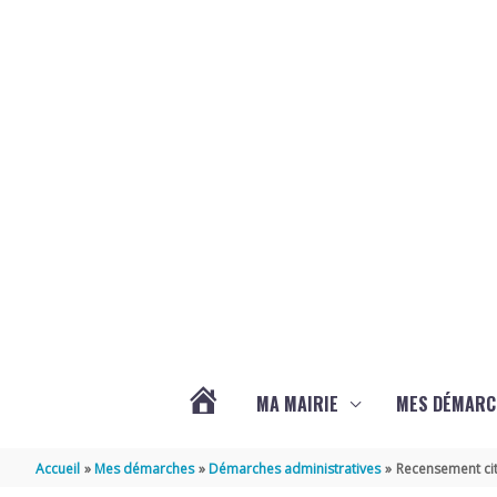
Aller au contenu
Aller au pied de page
MA MAIRIE
MES DÉMARC
ACTUALITÉS
Accueil
Mes démarches
Démarches administratives
Recensement cit