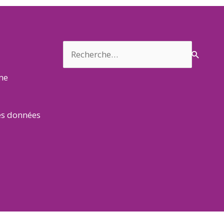
Rechercher :
rme
es données