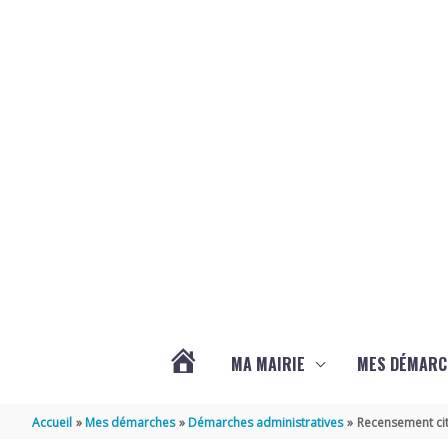
Aller au contenu
Aller au pied de page
MA MAIRIE
MES DÉMARC
ACTUALITÉS
Accueil
Mes démarches
Démarches administratives
Recensement cit