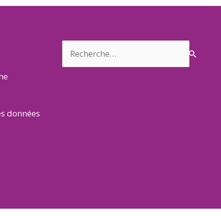
Rechercher :
rme
es données