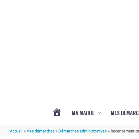
Aller au contenu
Aller au pied de page
MA MAIRIE
MES DÉMARC
ACTUALITÉS
Accueil
Mes démarches
Démarches administratives
Recensement cit