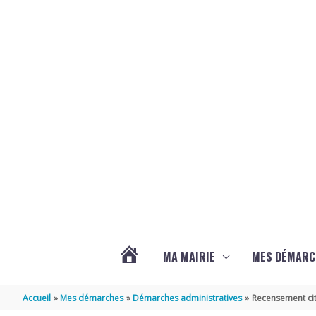
Aller au contenu
Aller au pied de page
MA MAIRIE
MES DÉMARC
ACTUALITÉS
Accueil
Mes démarches
Démarches administratives
Recensement cit