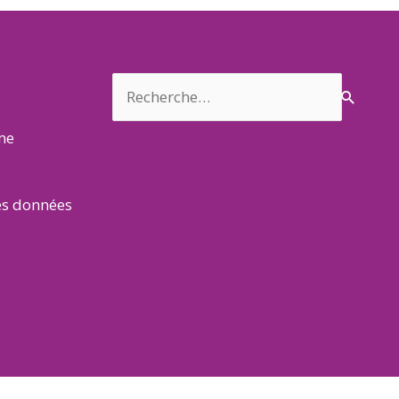
Rechercher :
rme
es données