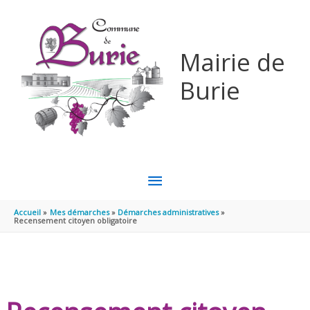
Aller au contenu
Aller au pied de page
Mairie de
Burie
MENU
PRINCIPAL
Accueil
Mes démarches
Démarches administratives
Recensement citoyen obligatoire