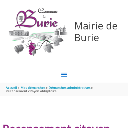
Aller au contenu
Aller au pied de page
Mairie de
Burie
MENU
PRINCIPAL
Accueil
Mes démarches
Démarches administratives
Recensement citoyen obligatoire