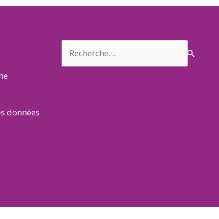
Rechercher :
rme
es données