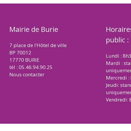
Mairie de Burie
Horaire
public :
7 place de l’Hôtel de ville
BP 70012
Lundi : 8h
17770 BURIE
Mardi : st
tél : 05.46.94.90.25
uniqueme
Nous contacter
Mercredi :
Jeudi: sta
uniqueme
Vendredi: 