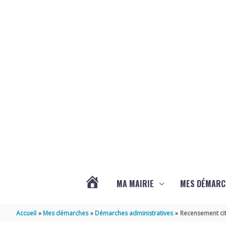
Aller au contenu
Aller au pied de page
MA MAIRIE
MES DÉMARC
ACTUALITÉS
Accueil
Mes démarches
Démarches administratives
Recensement cit