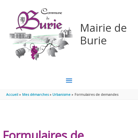
Aller au contenu
Aller au pied de page
Mairie de
Burie
MENU
PRINCIPAL
Accueil
Mes démarches
Urbanisme
Formulaires de demandes
Formulaires de