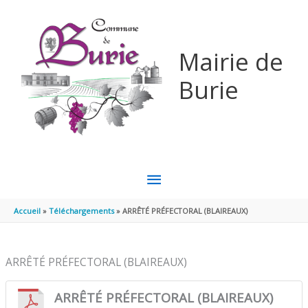
Aller au contenu
Aller au pied de page
Mairie de
Burie
MENU
PRINCIPAL
Accueil
Téléchargements
ARRÊTÉ PRÉFECTORAL (BLAIREAUX)
ARRÊTÉ PRÉFECTORAL (BLAIREAUX)
ARRÊTÉ PRÉFECTORAL (BLAIREAUX)