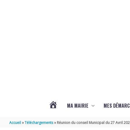
Aller au contenu
Aller au pied de page
MA MAIRIE
MES DÉMARC
ACTUALITÉS
Accueil
Téléchargements
Réunion du conseil Municipal du 27 Avril 20