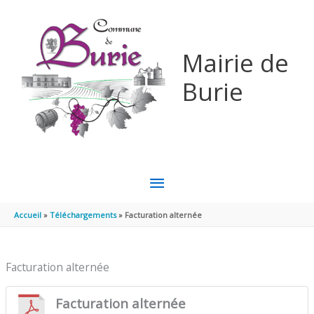
Aller au contenu
Aller au pied de page
Mairie de
Burie
MENU
PRINCIPAL
Accueil
Téléchargements
Facturation alternée
Facturation alternée
Facturation alternée