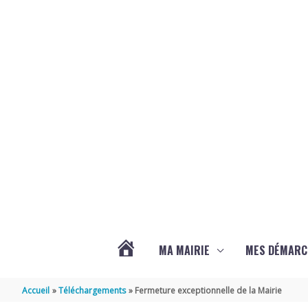
Aller au contenu
Aller au pied de page
MA MAIRIE
MES DÉMARC
ACTUALITÉS
Accueil
Téléchargements
Fermeture exceptionnelle de la Mairie