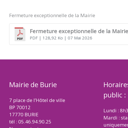
DE
Fermeture exceptionnelle de la Mairie
BURIE
Fermeture exceptionnelle de la Mairi
PDF
| 128,92 Ko
| 07 Mai 2026
Mairie de Burie
Horaire
public :
7 place de l’Hôtel de ville
BP 70012
Lundi : 8h
17770 BURIE
Mardi : st
tél : 05.46.94.90.25
uniqueme