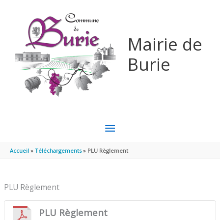
Aller au contenu
Aller au pied de page
Mairie de
Burie
MENU
PRINCIPAL
Accueil
Téléchargements
PLU Règlement
PLU Règlement
PLU Règlement