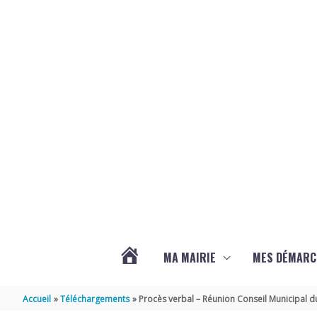
Aller au contenu
Aller au pied de page
MA MAIRIE
MES DÉMARC
ACTUALITÉS
Accueil
Téléchargements
Procès verbal – Réunion Conseil Municipal d