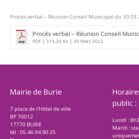
DE
Procès verbal – Réunion Conseil Municipal du 30 03
BURIE
Procès verbal – Réunion Conseil Munic
PDF
| 315,20 Ko
| 30 Mars 2022
Mairie de Burie
Horaire
public :
7 place de l’Hôtel de ville
BP 70012
Lundi : 8h
17770 BURIE
Mardi : st
tél : 05.46.94.90.25
uniqueme