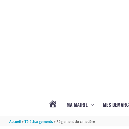
Aller au contenu
Aller au pied de page
MA MAIRIE
MES DÉMARC
ACTUALITÉS
Accueil
Téléchargements
Règlement du cimetière