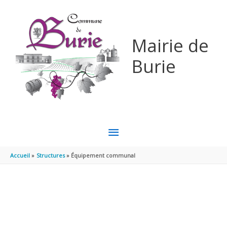
Aller au contenu
Aller au pied de page
Mairie de
Burie
MENU
PRINCIPAL
Accueil
Structures
Équipement communal