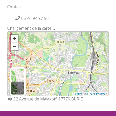
Contact
05 46 94 97 50
Chargement de la carte ...
+
−
Leaflet
| ©
OpenStreetMap
Localisation :
32 Avenue de Malakoff, 17770 BURIE