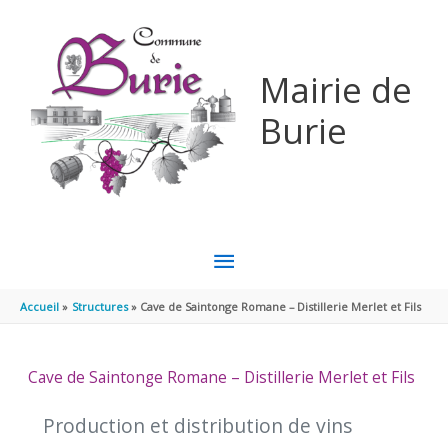
Aller au contenu
Aller au pied de page
Mairie de
Burie
MENU
PRINCIPAL
Accueil
Structures
Cave de Saintonge Romane – Distillerie Merlet et Fils
Cave de Saintonge Romane – Distillerie Merlet et Fils
Production et distribution de vins