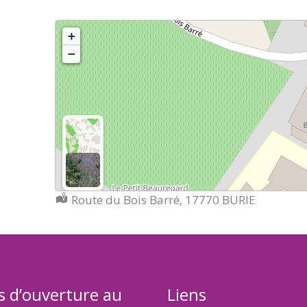
+
−
Localisation :
Route du Bois Barré, 17770 BURIE
s d’ouverture au
Liens