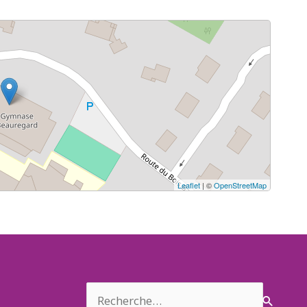
Leaflet
| ©
OpenStreetMap
Rechercher :