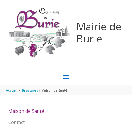
Aller au contenu
Aller au pied de page
Mairie de
Burie
MENU
PRINCIPAL
Accueil
Structures
Maison de Santé
Maison de Santé
Contact