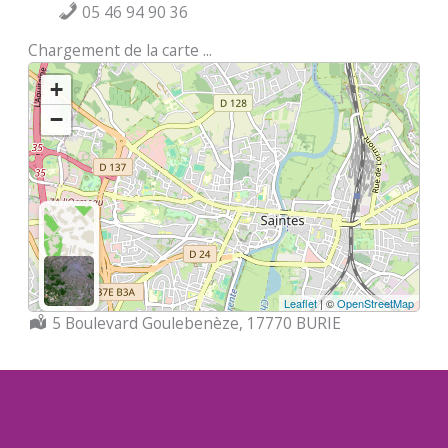
05 46 94 90 36
Chargement de la carte ...
+
−
Leaflet
| ©
OpenStreetMap
Localisation :
5 Boulevard Goulebenèze, 17770 BURIE