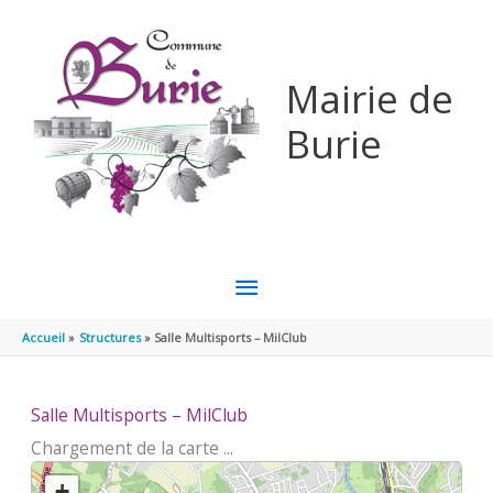
Aller au contenu
Aller au pied de page
Mairie de
Burie
MENU
PRINCIPAL
Accueil
Structures
Salle Multisports – MilClub
Salle Multisports – MilClub
Chargement de la carte ...
+