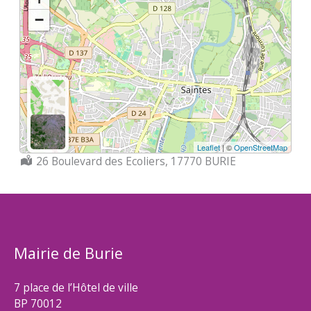
−
Leaflet
| ©
OpenStreetMap
Localisation :
26 Boulevard des Ecoliers, 17770 BURIE
Mairie de Burie
7 place de l’Hôtel de ville
BP 70012