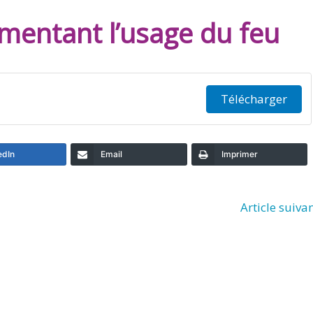
ementant l’usage du feu
Télécharger
edIn
Email
Imprimer
Article suiva