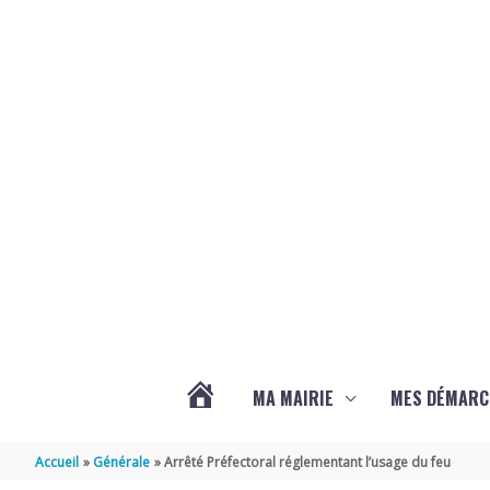
Aller au contenu
Aller au pied de page
MA MAIRIE
MES DÉMARC
ACTUALITÉS
Accueil
Générale
Arrêté Préfectoral réglementant l’usage du feu