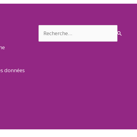
Rechercher :
rme
es données