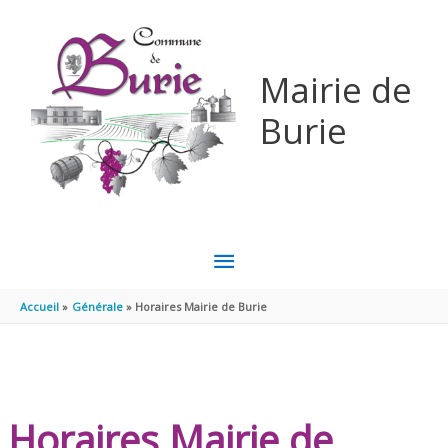
Aller au contenu
Aller au pied de page
Mairie de
Burie
MENU
PRINCIPAL
Accueil
Générale
Horaires Mairie de Burie
Horaires Mairie de