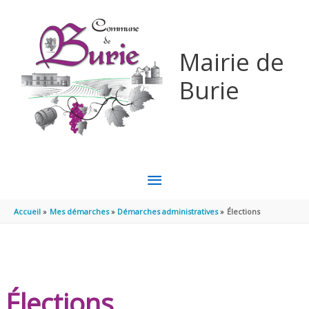
Aller au contenu
Aller au pied de page
Mairie de
Burie
MENU
PRINCIPAL
Accueil
Mes démarches
Démarches administratives
Élections
Élections