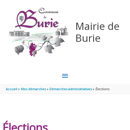
Aller au contenu
Aller au pied de page
Mairie de
Burie
MENU
PRINCIPAL
Accueil
Mes démarches
Démarches administratives
Élections
Élections