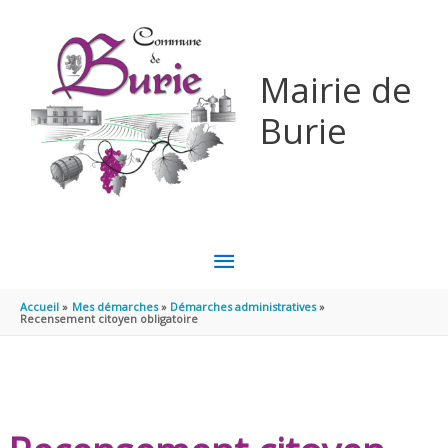
Aller au contenu
Aller au pied de page
Mairie de
Burie
MENU
PRINCIPAL
Accueil
Mes démarches
Démarches administratives
Recensement citoyen obligatoire