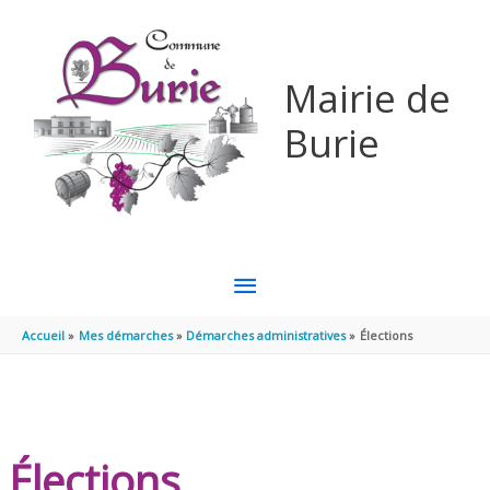
Aller au contenu
Aller au pied de page
Mairie de
Burie
MENU
PRINCIPAL
Accueil
Mes démarches
Démarches administratives
Élections
Élections