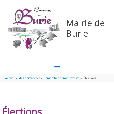
Aller au contenu
Aller au pied de page
Mairie de
Burie
MENU
PRINCIPAL
Accueil
Mes démarches
Démarches administratives
Élections
Élections